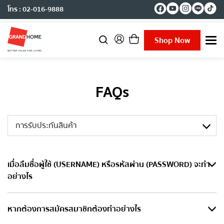
โทร : 02-016-9888
Shop Now
T
o
g
g
l
FAQs
e
n
a
v
การรับประกันสินค้า
i
g
a
t
​เมื่อลืมชื่อผู้ใช้ (USERNAME) หรือรหัสผ่าน (PASSWORD) จะทำ
i
อย่างไร
o
n
กรณีลืมชื่อผู้ใช้หรือรหัสผ่าน
กรุณาคลิกที่นี่
และระบุ Email ของคุณ หลังจาก
นั้นระบบจะส่งลิงค์เพื่อสร้าง Password ใหม่ไปยัง Email ของคุณ
หากต้องการสมัครสมาชิกต้องทำอย่างไร