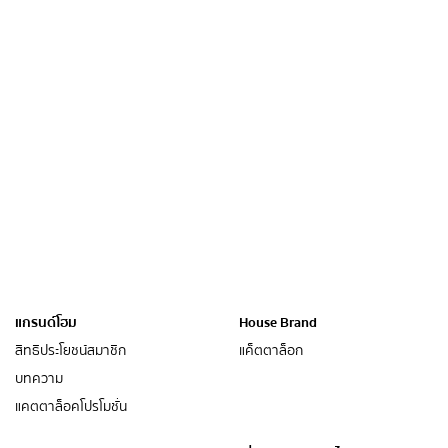
แกรนด์โฮม
House Brand
สิทธิประโยชน์สมาชิก
แค็ตตาล็อก
บทความ
แคตตาล็อคโปรโมชั่น