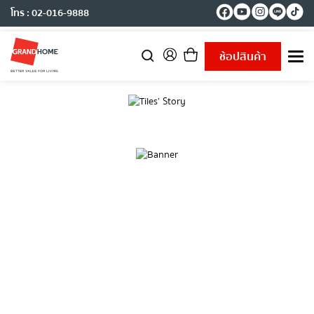
โทร : 02-016-9888
ช้อปสินค้า
T
o
g
g
l
e
n
a
v
i
g
a
t
i
o
n