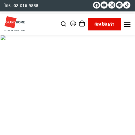
โทร : 02-016-9888
ช้อปสินค้า
T
o
g
g
l
e
n
a
v
i
g
Project Reference
a
t
i
o
n