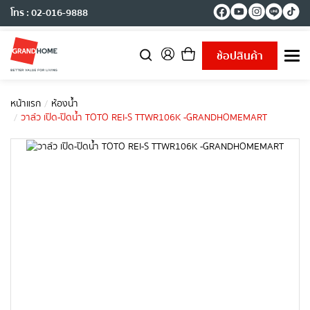
โทร : 02-016-9888
ช้อปสินค้า
T
o
g
g
หน้าแรก
ห้องน้ำ
l
วาล์ว เปิด-ปิดน้ำ TOTO REI-S TTWR106K -GRANDHOMEMART
e
n
a
v
i
g
a
t
i
o
n