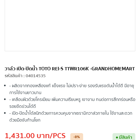
วาล์ว เปิด-ปิดน้ำ TOTO REI-S TTWR106K -GRANDHOMEMART
รหัสสินค้า
:
04014535
- ผลิตจากทองเหลืองแท้ แข็งแรง ไม่เปราะง่าย รองรับแรงดันน้ำได้ดี มีอายุ
การใช้งานยาวนาน
- เคลือบผิวด้วยโครเมียม เพิ่มความเรียบหรู เงางาม ทนต่อการสึกกร่อนหรือ
รอยขีดข่วนได้ดี
- เปิด-ปิดน้ำได้สนิทด้วยการควบคุมจากเซรามิกวาล์วภายใน ใช้งานสะดวก
ด้วยมือจับก้านโยก
1,431.00
บาท
/PCS
-8
%
●
มีสินค้า