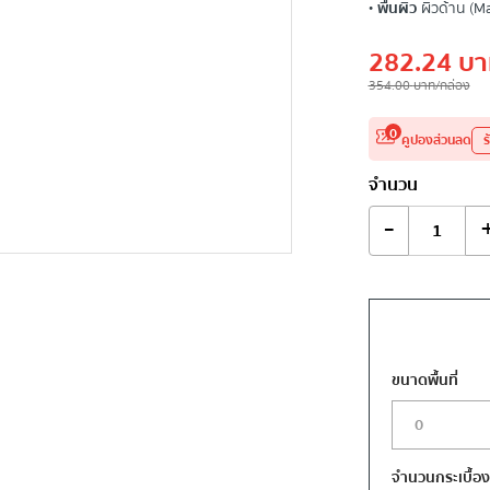
•
พื้นผิว
ผิวด้าน (Ma
282.24
บา
354.00
บาท
/กล่อง
0
คูปองส่วนลด
ร
จำนวน
-
ขนาดพื้นที่
จำนวนกระเบื้อ