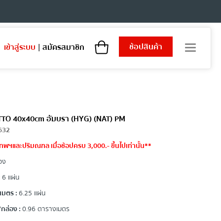
ช้อปสินค้า
เข้าสู่ระบบ
|
สมัครสมาชิก
T
o
g
g
l
e
n
a
COTTO 40x40cm อัมบรา (HYG) (NAT) PM
v
632
i
ทพฯและปริมณฑล เมื่อช้อปครบ 3,000.- ขึ้นไปเท่านั้น**
g
a
อง
t
i
:
6 แผ่น
o
เมตร :
6.25 แผ่น
n
กล่อง :
0.96 ตารางเมตร