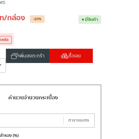
tt)
ท
/กล่อง
-20
%
●
มีสินค้า
ับรหัส
เพิ่มลงตะกร้า
ซื้อเลย
+
คำนวนจำนวนกระเบื้อง
ตารางเมตร
งสำรอง
(%)