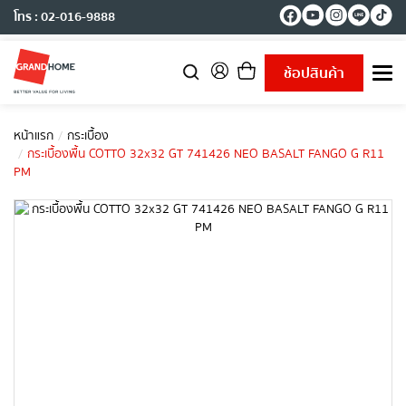
โทร : 02-016-9888
ช้อปสินค้า
T
o
g
g
หน้าแรก
กระเบื้อง
l
กระเบื้องพื้น COTTO 32x32 GT 741426 NEO BASALT FANGO G R11
e
PM
n
a
v
i
g
a
t
i
o
n