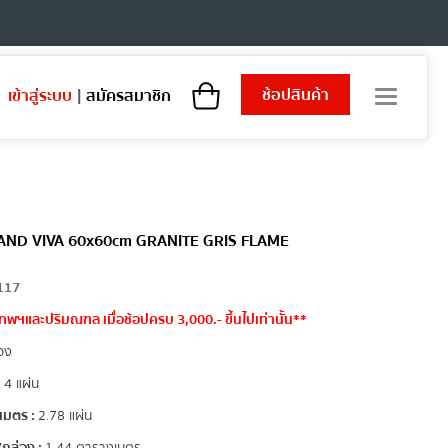
ช้อปสินค้า
เข้าสู่ระบบ
|
สมัครสมาชิก
T
o
g
g
l
e
n
a
 GRAND VIVA 60x60cm GRANITE GRIS FLAME
v
i
117
g
a
ทพฯและปริมณฑล เมื่อช้อปครบ 3,000.- ขึ้นไปเท่านั้น**
t
อง
i
o
:
4 แผ่น
n
เมตร :
2.78 แผ่น