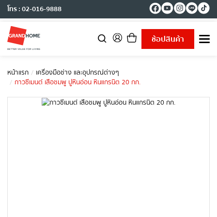
โทร : 02-016-9888
ช้อปสินค้า
T
o
g
g
หน้าแรก
เครื่องมือช่าง และอุปกรณ์ต่างๆ
l
กาวซีเมนต์ เสือชมพู ปูหินอ่อน หินแกรนิต 20 กก.
e
n
a
v
i
g
a
t
i
o
n