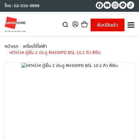
โทร : 02-016-9888
ช้อปสินค้า
T
o
g
g
หน้าแรก
เครื่องใช้ไฟฟ้า
l
HITACHI ตู้เย็น 2 ประตู RH300PD BSL 10.2 คิว สีเงิน
e
n
a
v
i
g
a
t
i
o
n