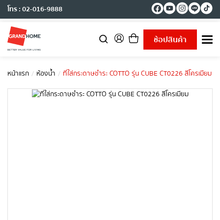
โทร : 02-016-9888
ช้อปสินค้า
T
o
g
g
หน้าแรก
ห้องน้ำ
ที่ใส่กระดาษชำระ COTTO รุ่น CUBE CT0226 สีโครเมียม
l
e
n
a
v
i
g
a
t
i
o
n