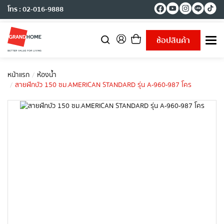
โทร : 02-016-9888
ช้อปสินค้า
T
o
g
g
หน้าแรก
ห้องน้ำ
l
สายฝักบัว 150 ซม.AMERICAN STANDARD รุ่น A-960-987 โคร
e
n
a
v
i
g
a
t
i
o
n