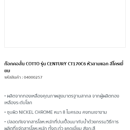
ก๊อกคอสั้น COTTO รุ่น CENTURY CT170C6 หัวสามแฉก สีโครเมี่
ยม
รหัสสินค้า
:
04000257
• ผลิตจากทองเหลืองคุณภาพสูงมาตรฐานสากล จากผู้ผลิตทอง
เหลืองระดับโลก
• ชุบผิว NICKEL CHROME หนา 8 ไมครอน คงทนเงางาม
• ปลอดภัยจากสารโลหะหนักที่ปนเปื้อนมากับน้ำด้วยกรรมวิธีการ
ผลิตที่ขจัดสารโลหะหนัก ทั้งตะกั่ว แคดเมี่ยม สังกะสี