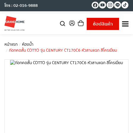
โทร : 02-016-9888
ช้อปสินค้า
T
o
g
g
หน้าแรก
ห้องน้ำ
l
ก๊อกคอสั้น COTTO รุ่น CENTURY CT170C6 หัวสามแฉก สีโครเมี่ยม
e
n
a
v
i
g
a
t
i
o
n