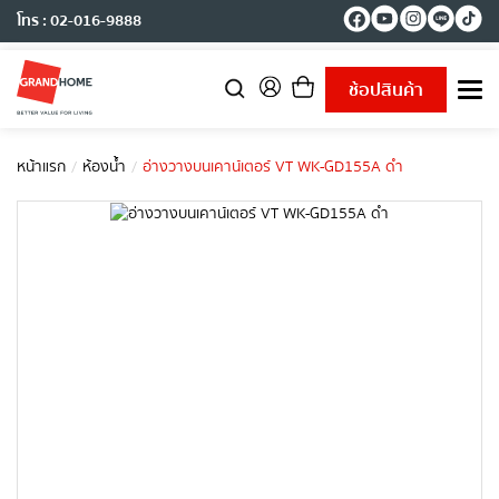
โทร : 02-016-9888
ช้อปสินค้า
T
o
g
g
หน้าแรก
ห้องน้ำ
อ่างวางบนเคาน์เตอร์ VT WK-GD155A ดำ
l
e
n
a
v
i
g
a
t
i
o
n