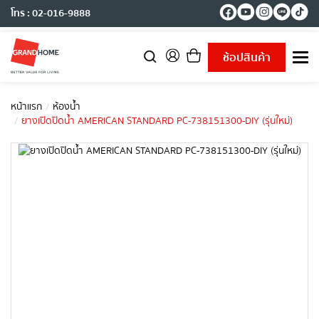
โทร : 02-016-9888
ช้อปสินค้า
T
o
g
g
หน้าแรก
ห้องน้ำ
l
ยางเปิดปิดน้ำ AMERICAN STANDARD PC-738151300-DIY (รุ่นใหม่)
e
n
a
v
i
g
a
t
i
o
n