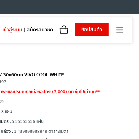
ช้อปสินค้า
เข้าสู่ระบบ
|
สมัครสมาชิก
T
o
g
g
l
e
n
a
 GVV 30x60cm VIVO COOL WHITE
v
497
i
เทพฯและปริมณฑลเมื่อช้อปครบ 3,000 บาท ขึ้นไปเท่านั้น**
g
a
อง
t
i
:
8 แผ่น
o
เมตร :
5.55555556 แผ่น
n
กล่อง :
1.439999998848 ตารางเมตร