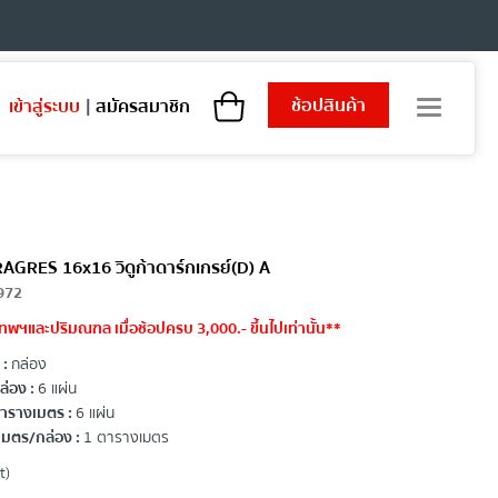
ช้อปสินค้า
เข้าสู่ระบบ
|
สมัครสมาชิก
T
o
g
g
l
e
n
a
RAGRES 16x16 วิดูก้าดาร์กเกรย์(D) A
v
972
i
ทพฯและปริมณฑล เมื่อช้อปครบ 3,000.- ขึ้นไปเท่านั้น**
g
a
 :
กล่อง
t
่อง :
6 แผ่น
i
ารางเมตร :
6 แผ่น
o
มตร/กล่อง :
1 ตารางเมตร
n
t)