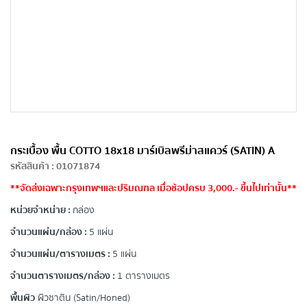
กระเบื้อง พื้น COTTO 18x18 มาร์เบิลพรีม่าสแควร์ (SATIN) A
รหัสสินค้า
:
01071874
**จัดส่งเฉพาะกรุงเทพฯและปริมณฑล เมื่อช้อปครบ 3,000.- ขึ้นไปเท่านั้น**
หน่วยจำหน่าย :
กล่อง
จำนวนแผ่น/กล่อง :
5 แผ่น
จำนวนแผ่น/ตารางเมตร :
5 แผ่น
จำนวนตารางเมตร/กล่อง :
1 ตารางเมตร
พื้นผิว
ผิวซาติน (Satin/Honed)