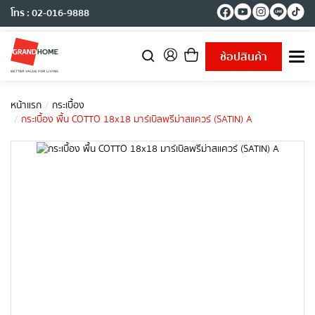
โทร : 02-016-9888
ช้อปสินค้า
T
o
g
g
หน้าแรก
กระเบื้อง
l
กระเบื้อง พื้น COTTO 18x18 มาร์เบิลพรีม่าสแควร์ (SATIN) A
e
n
a
v
i
g
a
t
i
o
n