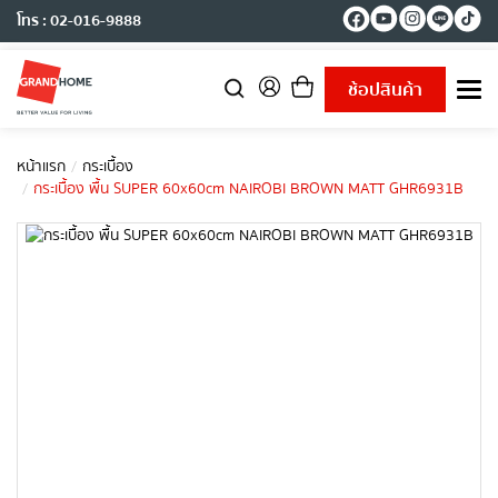
โทร : 02-016-9888
ช้อปสินค้า
T
o
g
g
หน้าแรก
กระเบื้อง
l
กระเบื้อง พื้น SUPER 60x60cm NAIROBI BROWN MATT GHR6931B
e
n
a
v
i
g
a
t
i
o
n