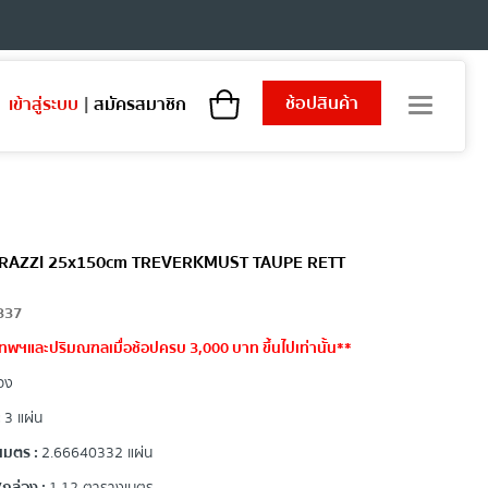
ช้อปสินค้า
เข้าสู่ระบบ
|
สมัครสมาชิก
T
o
g
g
l
e
n
a
 MARAZZI 25x150cm TREVERKMUST TAUPE RETT
v
i
337
g
a
เทพฯและปริมณฑลเมื่อช้อปครบ 3,000 บาท ขึ้นไปเท่านั้น**
t
อง
i
o
:
3 แผ่น
n
เมตร :
2.66640332 แผ่น