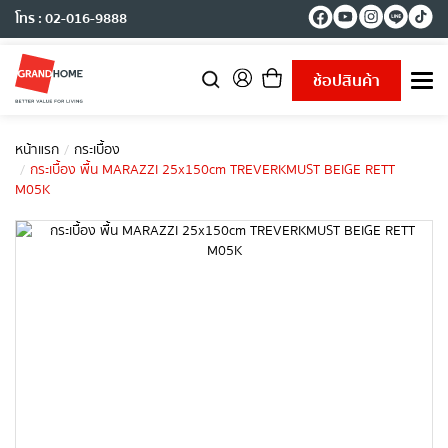
โทร : 02-016-9888
ช้อปสินค้า
T
o
g
g
หน้าแรก
กระเบื้อง
l
กระเบื้อง พื้น MARAZZI 25x150cm TREVERKMUST BEIGE RETT
e
M05K
n
a
v
i
g
a
t
i
o
n