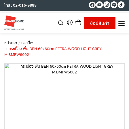
โทร : 02-016-9888
ช้อปสินค้า
T
o
g
g
หน้าแรก
กระเบื้อง
l
กระเบื้อง พื้น BEN 60x60cm PETRA WOOD LIGHT GREY
e
M.BMPW6002
n
a
v
i
g
a
t
i
o
n