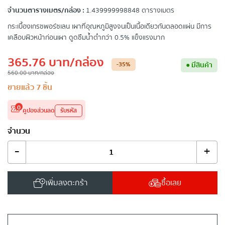
จำนวนตารางเมตร/กล่อง :
1.439999998848 ตารางเมตร
กระเบื้องเกรซพอร์ซเลน เผาที่อุณหภูมิสูงจนเป็นเนื้อเดียวกันตลอดแผ่น มีการ
เคลือบผิวหน้าก่อนเผา ดูดซึมน้ำต่ำกว่า 0.5% แข็งแรงมาก
365.76
บาท
/กล่อง
-35
%
●
มีสินค้า
560.00
บาท
/กล่อง
ขายแล้ว
7
ชิ้น
0
คูปองส่วนลด
รับรหัส
จำนวน
-
+
เพิ่มลงตะกร้า
ซื้อเลย