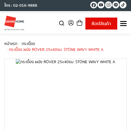
โทร : 02-016-9888
ช้อปสินค้า
T
o
g
g
หน้าแรก
กระเบื้อง
l
กระเบื้อง ผนัง ROVER 25x40ซม. STONE WAVY WHITE A
e
n
a
v
i
g
a
t
i
o
n