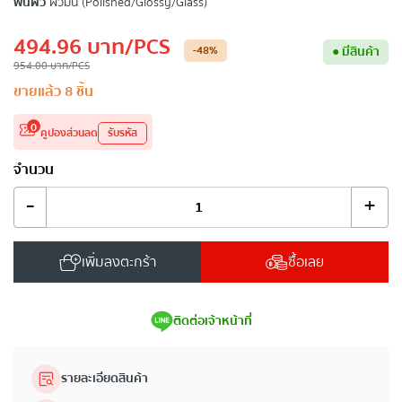
พื้นผิว
ผิวมัน (Polished/Glossy/Glass)
494.96
บาท
/PCS
-48
%
●
มีสินค้า
954.00
บาท
/PCS
ขายแล้ว
8
ชิ้น
0
คูปองส่วนลด
รับรหัส
จำนวน
-
+
เพิ่มลงตะกร้า
ซื้อเลย
ติดต่อเจ้าหน้าที่
รายละเอียดสินค้า