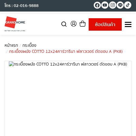
โทร : 02-016-9888
ช้อปสินค้า
T
o
g
g
หน้าแรก
กระเบื้อง
l
กระเบื้องผนัง COTTO 12x24คาร์วารินา ฟลาวเวอร์ ตัดขอบ A (PK8)
e
n
a
v
i
g
a
t
i
o
n