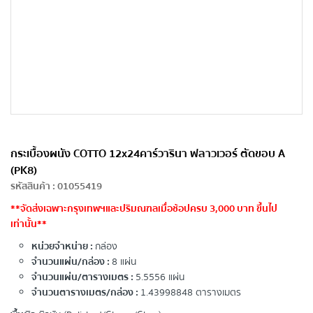
กระเบื้องผนัง COTTO 12x24คาร์วารินา ฟลาวเวอร์ ตัดขอบ A
(PK8)
รหัสสินค้า
:
01055419
**จัดส่งเฉพาะกรุงเทพฯและปริมณฑลเมื่อช้อปครบ 3,000 บาท ขึ้นไป
เท่านั้น**
หน่วยจำหน่าย :
กล่อง
จำนวนแผ่น/กล่อง :
8 แผ่น
จำนวนแผ่น/ตารางเมตร :
5.5556 แผ่น
จำนวนตารางเมตร/กล่อง :
1.43998848 ตารางเมตร