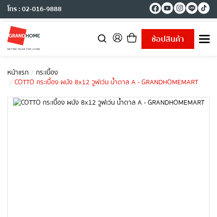
โทร : 02-016-9888
ช้อปสินค้า
T
o
g
g
หน้าแรก
กระเบื้อง
l
COTTO กระเบื้อง ผนัง 8x12 วูฟเว่น น้ำตาล A - GRANDHOMEMART
e
n
a
v
i
g
a
t
i
o
n