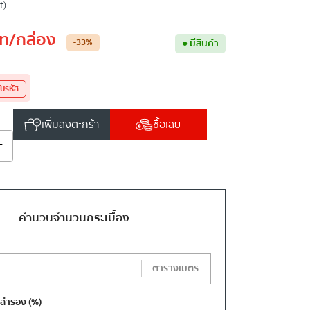
t)
ท
/กล่อง
-33
%
●
มีสินค้า
ับรหัส
เพิ่มลงตะกร้า
ซื้อเลย
+
คำนวนจำนวนกระเบื้อง
ตารางเมตร
งสำรอง
(%)