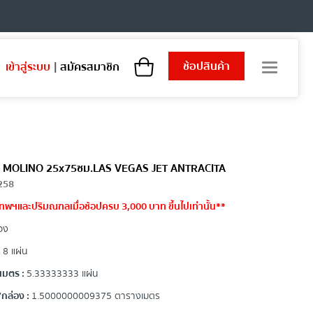
ช้อปสินค้า
เข้าสู่ระบบ
|
สมัครสมาชิก
T
o
g
g
l
e
n
a
 EL MOLINO 25x75ซม.LAS VEGAS JET ANTRACITA
v
258
i
เทพฯและปริมณฑลเมื่อช้อปครบ 3,000 บาท ขึ้นไปเท่านั้น**
g
a
อง
t
i
:
8 แผ่น
o
เมตร :
5.33333333 แผ่น
n
กล่อง :
1.5000000009375 ตารางเมตร