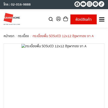
โทร : 02-016-9888
ช้อปสินค้า
T
o
g
g
หน้าแรก
กระเบื้อง
กระเบื้องพื้น SOSUCO 12x12 อิฐผาทอง งา A
l
e
n
a
v
i
g
a
t
i
o
n