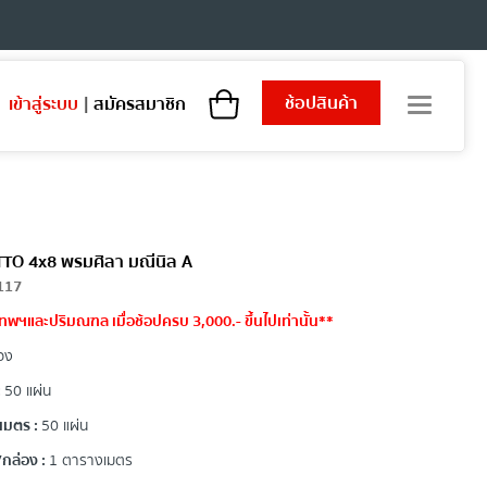
ช้อปสินค้า
เข้าสู่ระบบ
|
สมัครสมาชิก
T
o
g
g
l
e
n
a
COTTO 4x8 พรมศิลา มณีนิล A
v
117
i
ทพฯและปริมณฑล เมื่อช้อปครบ 3,000.- ขึ้นไปเท่านั้น**
g
a
อง
t
i
:
50 แผ่น
o
เมตร :
50 แผ่น
n
กล่อง :
1 ตารางเมตร