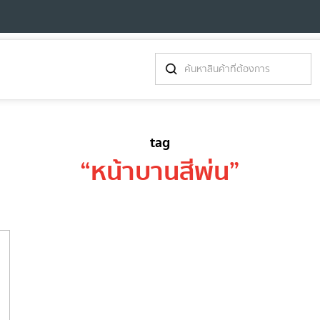
tag
“
หน้าบานสีพ่น
”