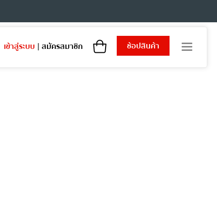
ช้อปสินค้า
เข้าสู่ระบบ
|
สมัครสมาชิก
T
o
g
g
l
e
n
a
v
i
g
a
t
i
o
n