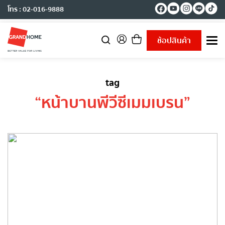
โทร : 02-016-9888
ช้อปสินค้า
T
o
g
g
tag
l
e
“
หน้าบานพีวีซีเมมเบรน
”
n
a
v
i
g
a
t
i
o
n