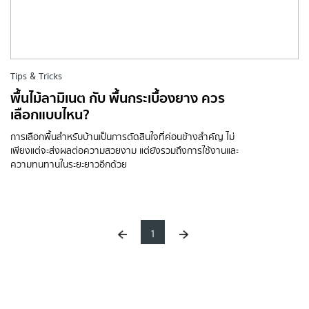
Tips & Tricks
พื้นไม้ลามิเนต กับ พื้นกระเบื้องยาง ควร
เลือกแบบไหน?
การเลือกพื้นสำหรับบ้านเป็นการตัดสินใจที่ค่อนข้างสำคัญ ไม่
เพียงแต่จะส่งผลต่อความสวยงาม แต่ยังรวมถึงการใช้งานและ
ความทนทานในระยะยาวอีกด้วย
1