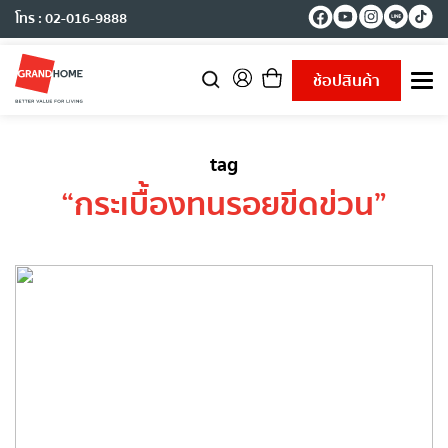
โทร : 02-016-9888
ช้อปสินค้า
T
o
g
g
tag
l
e
“
กระเบื้องทนรอยขีดข่วน
”
n
a
v
i
g
a
t
i
o
n