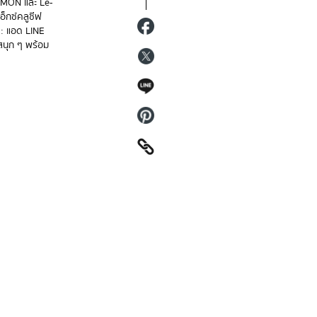
OMMON และ Le-
็กซ์คลูซีฟ
ด: แอด LINE
สนุก ๆ พร้อม