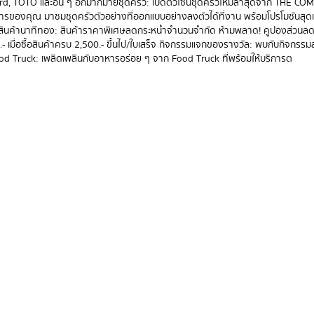
d, TOTO และอื่น ๆ อีกมากมายชุดครัว: เปิดตัวโซนชุดครัวใหม่ล่าสุดจาก THE C
ารของคุณ มาชมชุดครัวตัวอย่างที่ออกแบบอย่างลงตัวได้ที่งาน พร้อมโปรโมชันสุดเอ
 สินค้านาทีทอง: สินค้าราคาพิเศษลดกระหน่ำจำนวนจำกัด ห้ามพลาด! คูปองส่วนล
 เมื่อซื้อสินค้าครบ 2,500.- ขึ้นไป/ใบเสร็จ กิจกรรมแจกของรางวัล: พบกับกิจกรรม
ood Truck: เพลิดเพลินกับอาหารอร่อย ๆ จาก Food Truck ที่พร้อมให้บริการต