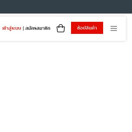
ช้อปสินค้า
เข้าสู่ระบบ
|
สมัครสมาชิก
T
o
g
g
l
e
n
a
v
i
g
a
t
i
o
n