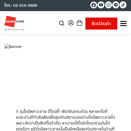
โทร : 02-016-9888
ช้อปสินค้า
T
o
g
g
l
e
n
a
v
i
g
a
t
i
o
n
5 รุ่นโถปัสสาวะชาย ดีไซน์ล้ำ ฟังก์ชันครบถ้วน หลายครั้งที่
แต่ละบ้านที่กำลังเลือกซื้อสุขภัณฑ์อาจมองข้ามโถปัสสาวะชายไป
เพราะคิดว่าเป็นสิ่งที่ไม่จำเป็น สามารถใช้โถชักโครกร่วมกันได้
แต่จริงๆ แล้วโถปัสสาวะชายนั้นเป็นอีกหนึ่งสุขภัณฑ์ภายในบ้านที่