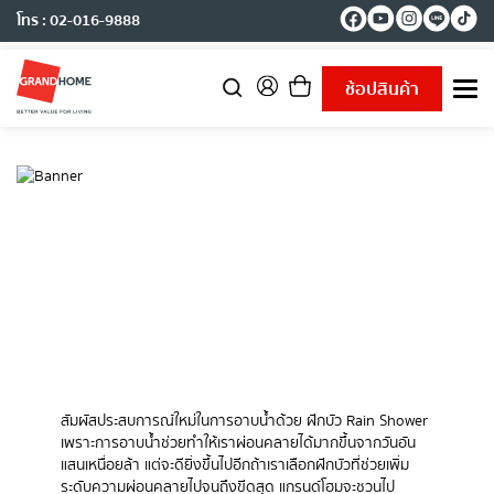
โทร : 02-016-9888
ช้อปสินค้า
T
o
g
g
l
e
n
a
v
i
g
a
t
i
o
n
สัมผัสประสบการณ์ใหม่ในการอาบน้ำด้วย ฝักบัว Rain Shower
เพราะการอาบน้ำช่วยทำให้เราผ่อนคลายได้มากขึ้นจากวันอัน
แสนเหนื่อยล้า แต่จะดียิ่งขึ้นไปอีกถ้าเราเลือกฝักบัวที่ช่วยเพิ่ม
ระดับความผ่อนคลายไปจนถึงขีดสุด แกรนด์โฮมจะชวนไป