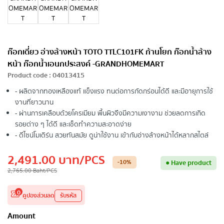
ก๊อกเดี่ยว อ่างล้างหน้า TOTO TTLC101FK ก้านโยก ก๊อกน้ำล้าง
หน้า ก๊อกนํ้าเอนกประสงค์ -GRANDHOMEMART
Product code
:
04013415
- ผลิตจากทองเหลืองแท้ แข็งแรง ทนต่อการกัดกร่อนได้ดี และมีอายุการใช้
งานที่ยาวนาน
- ผ่านการเคลือบด้วยโครเมียม พื้นผิวจึงมีความเงางาม ช่วยลดการเกิด
รอยต่าง ๆ ได้ดี และเช็ดทำความสะอาดง่าย
- ดีไซน์โมเดิร์น สวยทันสมัย ดูน่าใช้งาน เข้ากับอ่างล้างหน้าได้หลากสไตล์
2,491.00
บาท
/PCS
-10
%
●
Have product
2,765.00
Baht
/PCS
0
คูปองส่วนลด
รับรหัส
Amount