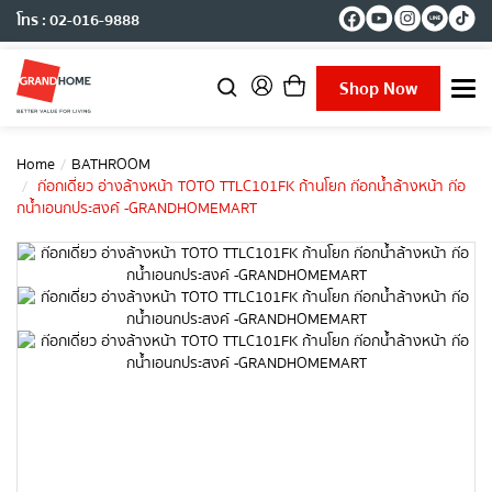
โทร : 02-016-9888
Shop Now
T
o
g
g
Home
BATHROOM
l
ก๊อกเดี่ยว อ่างล้างหน้า TOTO TTLC101FK ก้านโยก ก๊อกน้ำล้างหน้า ก๊อ
e
กนํ้าเอนกประสงค์ -GRANDHOMEMART
n
a
v
i
g
a
t
i
o
n