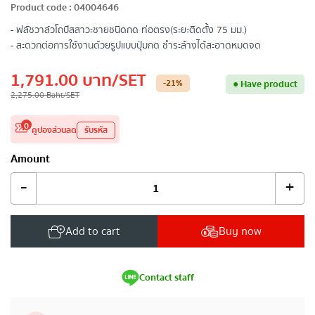
Product code
:
04004646
- ฟลัชวาล์วโถปัสสาวะชายชนิดกด ท่อตรง(ระยะติดตั้ง 75 มม.)
- สะดวกต่อการใช้งานด้วยรูปแบบปุ่มกด ชำระล้างได้สะอาดหมดจด
1,791.00
บาท
/SET
-21
%
●
Have product
2,275.00
Baht
/SET
0
คูปองส่วนลด
รับรหัส
Amount
-
+
Add to cart
Buy now
Contact staff