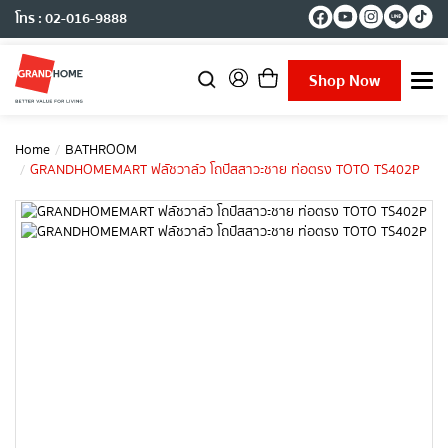
โทร : 02-016-9888
Shop Now
T
o
g
g
Home
BATHROOM
l
GRANDHOMEMART ฟลัชวาล์ว โถปัสสาวะชาย ท่อตรง TOTO TS402P
e
n
a
v
i
g
a
t
i
o
n