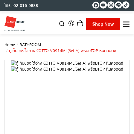
โทร : 02-016-9888
Shop Now
T
o
g
g
Home
BATHROOM
l
ตู้เก็บของใต้อ่าง COTTO V0914ML(Set A) พร้อมTOP หินควอตซ์
e
n
a
v
i
g
a
t
i
o
n