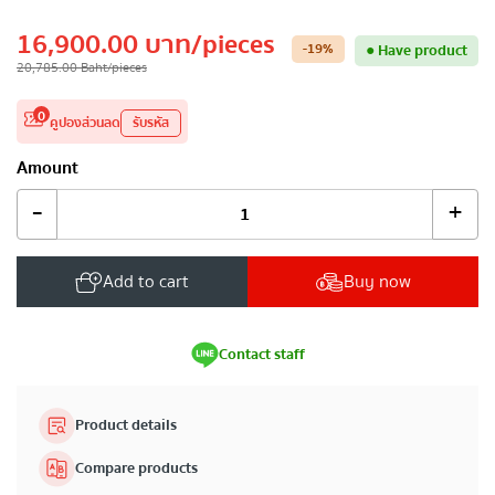
16,900.00
บาท
/pieces
-19
%
●
Have product
20,785.00
Baht
/pieces
0
คูปองส่วนลด
รับรหัส
Amount
-
+
Add to cart
Buy now
Contact staff
Product details
Compare products