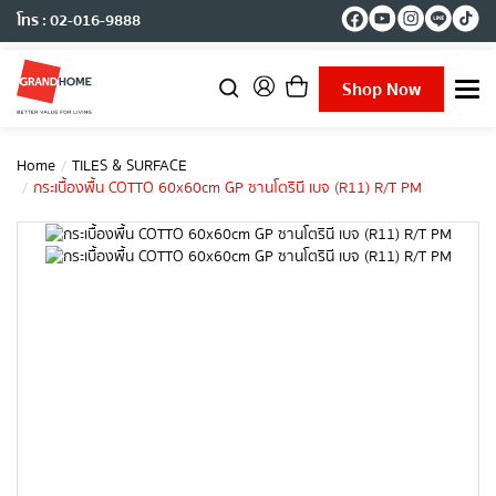
โทร : 02-016-9888
Shop Now
T
o
g
g
Home
TILES & SURFACE
l
กระเบื้องพื้น COTTO 60x60cm GP ซานโตรินี เบจ (R11) R/T PM
e
n
a
v
i
g
a
t
i
o
n