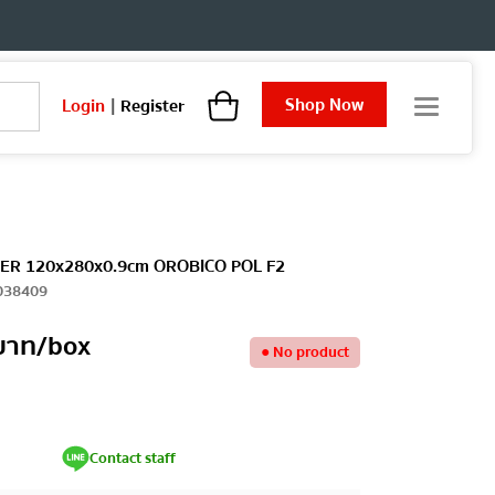
Shop Now
Login
|
Register
T
o
g
g
l
e
n
a
SUPER 120x280x0.9cm OROBICO POL F2
v
038409
i
g
บาท
/box
a
●
No product
t
i
o
n
Contact staff