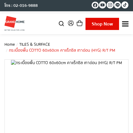
โทร : 02-016-9888
Shop Now
T
o
g
g
Home
TILES & SURFACE
l
กระเบื้องพื้น COTTO 60x60cm คาแร็กซิส เทาอ่อน (HYG) R/T PM
e
n
a
v
i
g
a
t
i
o
n