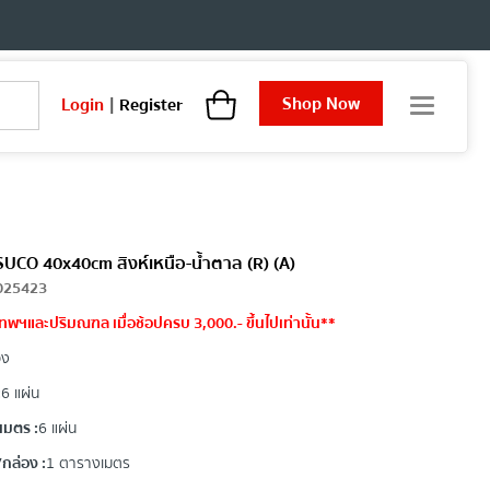
Shop Now
Login
|
Register
T
o
g
g
l
e
n
a
OSUCO 40x40cm สิงห์เหนือ-น้ำตาล (R) (A)
v
025423
i
ทพฯและปริมณฑล เมื่อช้อปครบ 3,000.- ขึ้นไปเท่านั้น**
g
a
อง
t
i
:
6 แผ่น
o
มตร :
6 แผ่น
n
ล่อง :
1 ตารางเมตร