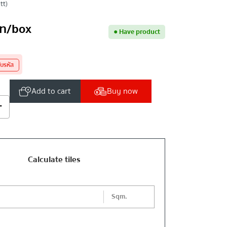
tt)
ท
/box
●
Have product
ับรหัส
Add to cart
Buy now
+
Calculate tiles
Sqm.