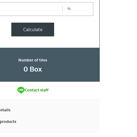
%
Calculate
Number of tiles
0
Box
Contact staff
etails
products