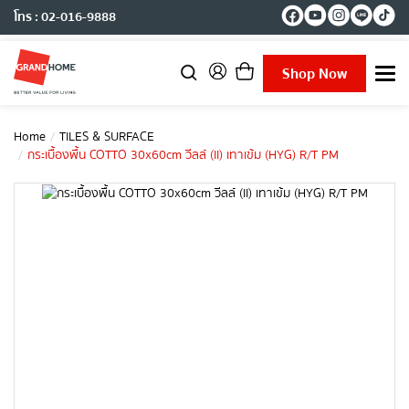
โทร : 02-016-9888
Shop Now
T
o
g
g
Home
TILES & SURFACE
l
กระเบื้องพื้น COTTO 30x60cm วีลล์ (II) เทาเข้ม (HYG) R/T PM
e
n
a
v
i
g
a
t
i
o
n