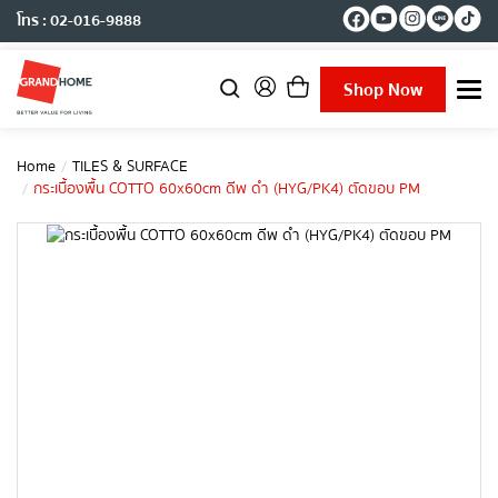
โทร : 02-016-9888
Shop Now
T
o
g
g
Home
TILES & SURFACE
l
กระเบื้องพื้น COTTO 60x60cm ดีพ ดำ (HYG/PK4) ตัดขอบ PM
e
n
a
v
i
g
a
t
i
o
n