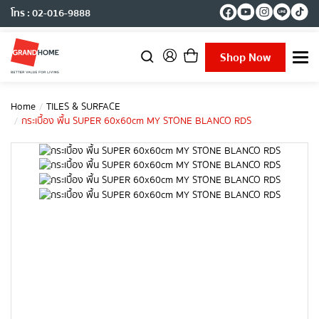
โทร : 02-016-9888
Shop Now
T
o
g
g
Home
TILES & SURFACE
l
กระเบื้อง พื้น SUPER 60x60cm MY STONE BLANCO RDS
e
n
a
v
i
g
a
t
i
o
n