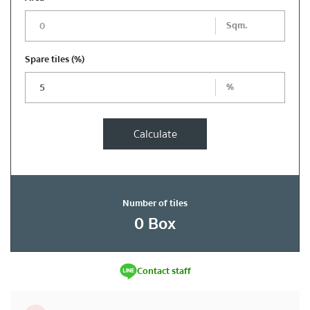
Sqm.
Spare tiles
(%)
%
Calculate
Number of tiles
0
Box
Contact staff