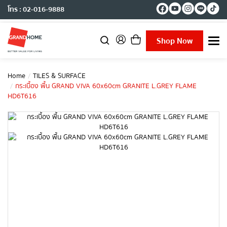
โทร : 02-016-9888
Shop Now
T
o
g
g
Home
TILES & SURFACE
l
กระเบื้อง พื้น GRAND VIVA 60x60cm GRANITE L.GREY FLAME
e
HD6T616
n
a
v
i
g
a
t
i
o
n