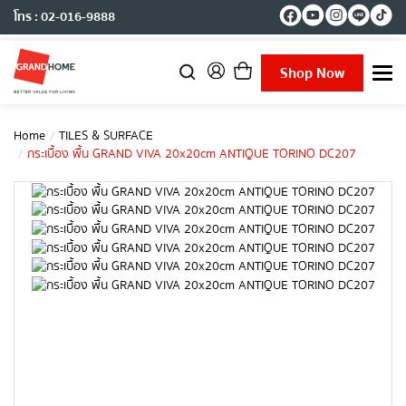
โทร : 02-016-9888
Shop Now
T
o
g
g
Home
TILES & SURFACE
l
กระเบื้อง พื้น GRAND VIVA 20x20cm ANTIQUE TORINO DC207
e
n
a
v
i
g
a
t
i
o
n