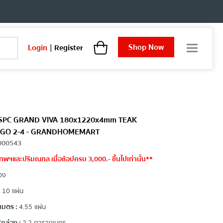
Shop Now
Login
|
Register
T
o
g
g
l
e
n
a
ม้ SPC GRAND VIVA 180x1220x4mm TEAK
v
GO 2-4 - GRANDHOMEMART
i
000543
g
a
ทพฯและปริมณฑล เมื่อช้อปครบ 3,000.- ขึ้นไปเท่านั้น**
t
อง
i
o
:
10 แผ่น
n
เมตร :
4.55 แผ่น