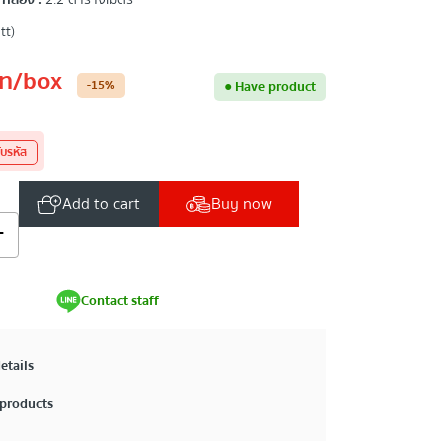
กล่อง :
2.2 ตารางเมตร
tt)
ท
/box
-15
%
●
Have product
ับรหัส
Add to cart
Buy now
+
Contact staff
etails
products