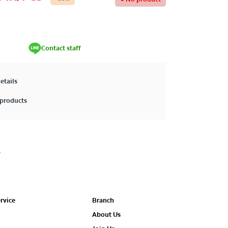
Contact staff
etails
products
rvice
Branch
About Us