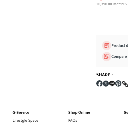
10,390.00
Baht
/PCS
Product d
Compare 
SHARE
:
G-Service
Shop Online
Se
Lifestyle Space
FAQs