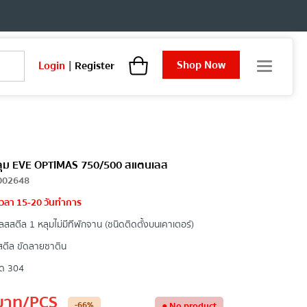
Shop Now
Login
|
Register
T
o
g
g
l
e
n
a
หลุม EVE OPTIMAS 750/500 สแตนเลส
v
002648
i
้เวลา 15-20 วันทำการ
g
a
สสตีล 1 หลุมไม่มีทีพักจาน (ชนิดติดตั้งบนเคาเตอร์)
t
i
สตีล ขัดลายซาติน
o
รด 304
n
บาท
/PCS
-66
%
●
No product