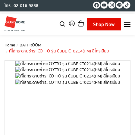
โทร : 02-016-9888
Shop Now
T
o
g
g
Home
BATHROOM
l
ที่ใส่กระดาษชำระ COTTO รุ่น CUBE CT0214(HM) สีโครเมียม
e
n
a
v
i
g
a
t
i
o
n